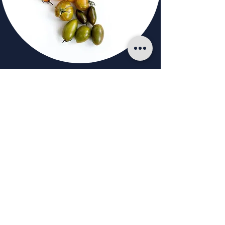
עקבו אחרינו
כשרות
צרו קשר
055-988-1262
אזור תעשייה עמק שרה, באר שבע