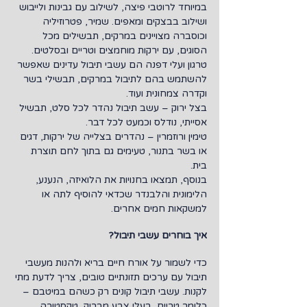
במיוחד לרוטבי פיצה, לשילוב עם גבינות ולייבוש 
ושילוב בבצקים ומאפים. שמיר, פטרוזיליה 
וכוסברה מצויינים במרקים, תבשילים מכל 
הסוגים, עם ירקות מוחמצים וטריים ובסלטים. 
טרגון ועלי דפנה הם עשבי תיבול עדינים שאפשר 
להשתמש בהם לתיבול במרקים, תבשילי בשר 
וקדרה צמחונית ועוד.
בצל ירוק – עשב תיבול נהדר לכל סלט, תבשיל 
אסייתי, נודלס וכמעט לכל דבר.
טימין ורוזמרין – נהדרים בצלייה של ירקות, דגים 
או בשר בתנור, טעימים גם בתוך לחם תוצרת 
בית.
בנוסף, תמצאו בחנויות את הלואיזה, הנענע, 
הלימונית והלבנדר שכדאי להוסיף לתה או 
למשקאות חמים אחרים.
איך בוחרים עשבי תיבול?
כדי לשמור על אורח חיים בריא ולהנות מעשבי 
תיבול עם ערכים תזונתיים טובים, צריך לדעת מתי 
לקנות. עשבי תיבול קונים רק כשהם במיטבם – 
כלומר טריים, בעלי צבע מבריק, טקסטורה 